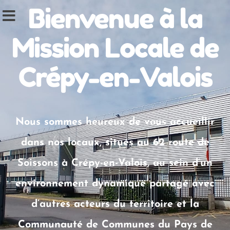
Bienvenue à la
Mission Locale de
Crépy-en-Valois
Nous sommes heureux de vous accueillir
dans nos locaux, situés au 62 route de
Soissons à Crépy-en-Valois, au sein d’un
environnement dynamique partagé avec
d’autres acteurs du territoire et la
Communauté de Communes du Pays de